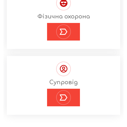
Фізична охорона
Cупровід