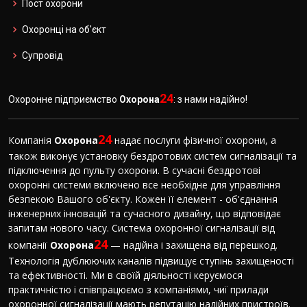
Пост охорони
Охоронці на об'єкт
Супровід
24
Охоронне підприємство
Охорона
: з нами надійно!
24
Компанія
Охорона
надає послуги фізичної охорони, а
також виконує установку бездротових систем сигналізації та
підключення до пульту охорони. В сучасні бездротові
охоронні системи включено все необхідне для управління
безпекою Вашого об'єкту. Кожен її елемент - об'єднання
інженерних інновацій та сучасного дизайну, що відповідає
запитам нового часу. Система охоронної сигналізації від
24
компанії
Охорона
— надійна і захищена від перешкод.
Технологія дублюючих каналів підвищує ступінь захищеності
та ефективності. Ми в своїй діяльності керуємося
практичністю і співпрацюємо з компаніями, чиї прилади
охоронної сигналізації мають репутацію надійних пристроїв.