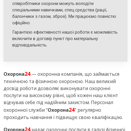
співробітники охорони можуть володіти
спеціальними навичками, спец.средства (рації,
балончики з газом, зброя). Ми працюємо повністю
офіційно.
Гарантією ефективності нашої роботи є можливість
включити в договір пункт про матеріальну
відповідальність.
24
Охорона
— охоронна компанія, що займається
технічною та фізичною охороною. Наш великий
досвід роботи дозволяє виконувати охоронні
послуги на високому рівні, щоб кожен наш клієнт
відчував себе під надійним захистом. Персонал
24
охоронної служби “
Охорона
” регулярно
проходить навчання і підвищує свою кваліфікацію.
24
Охорона
надає охоронні послуги в галузі фізичної